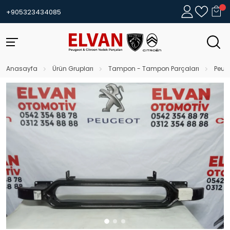
+905323434085
Anasayfa
Ürün Grupları
Tampon - Tampon Parçaları
Peug