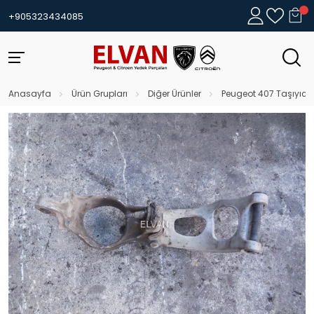
+905323434085
Anasayfa
Ürün Grupları
Diğer Ürünler
Peugeot 407 Taşıyıcı