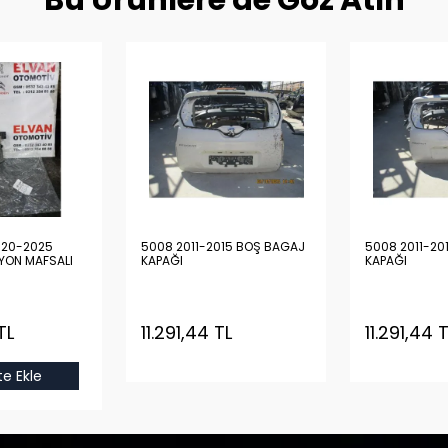
Bu Ürünlere de Göz Atın
5008 2011-2015 BOŞ BAGAJ
5008 2011-20
İYON MAFSALI
KAPAĞI
KAPAĞI
TL
11.291,44 TL
11.291,44 
e Ekle