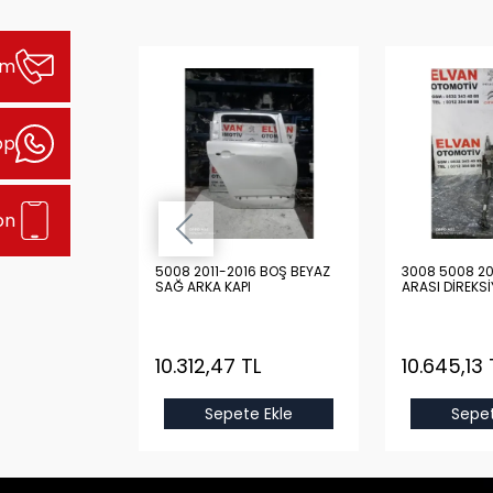
şim
pp
on
16 BOŞ GRİ
5008 2011-2016 BOŞ BEYAZ
3008 5008 2020-2025
I
SAĞ ARKA KAPI
ARASI DİREKS
TL
10.312,47 TL
10.645,13 
e Ekle
Sepete Ekle
Sepet