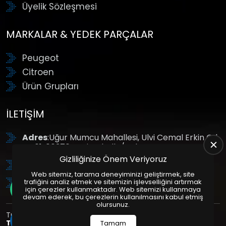
Üyelik Sözleşmesi
MARKALAR & YEDEK PARÇALAR
Peugeot
Citroen
Ürün Grupları
İLETIŞIM
Adres
:Uğur Mumcu Mahallesi, Ulvi Cemal Erkin Cd.
No:61, 06370 Yenimahalle/Ankara
Gizliliğinize Önem Veriyoruz
Tel
: +90 (312) 354 8888
Web sitemiz, tarama deneyiminizi geliştirmek, site
GSM
: +90 (532) 343 4085
trafiğini analiz etmek ve sitemizin işlevselliğini artırmak
için çerezler kullanmaktadır. Web sitemizi kullanmaya
devam ederek, bu çerezlerin kullanılmasını kabul etmiş
olursunuz.
Tüm Hakları Saklıdır. | Bu site Us Yazılım
Kurumsal Web
Tasarım
ve
E-Ticaret
Paketleri ile Hazırlanmıştır. © 2025
Tamam