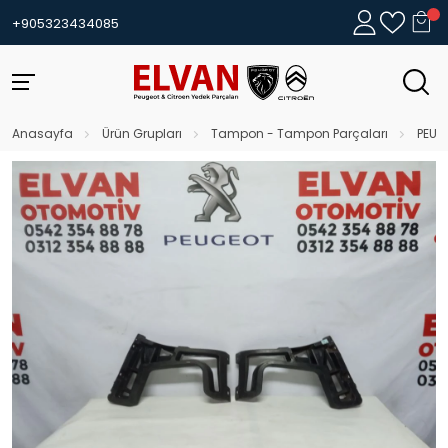
+905323434085
Anasayfa
Ürün Grupları
Tampon - Tampon Parçaları
PEUG