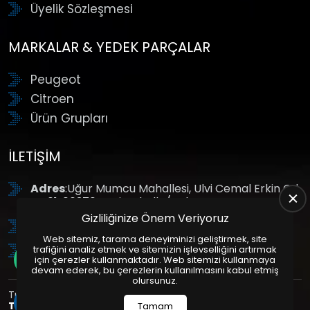
Üyelik Sözleşmesi
MARKALAR & YEDEK PARÇALAR
Peugeot
Citroen
Ürün Grupları
İLETIŞIM
Adres
:Uğur Mumcu Mahallesi, Ulvi Cemal Erkin Cd.
No:61, 06370 Yenimahalle/Ankara
Gizliliğinize Önem Veriyoruz
Tel
: +90 (312) 354 8888
Web sitemiz, tarama deneyiminizi geliştirmek, site
GSM
: +90 (532) 343 4085
trafiğini analiz etmek ve sitemizin işlevselliğini artırmak
için çerezler kullanmaktadır. Web sitemizi kullanmaya
devam ederek, bu çerezlerin kullanılmasını kabul etmiş
olursunuz.
Tüm Hakları Saklıdır. | Bu site Us Yazılım
Kurumsal Web
Tasarım
ve
E-Ticaret
Paketleri ile Hazırlanmıştır. © 2025
Tamam