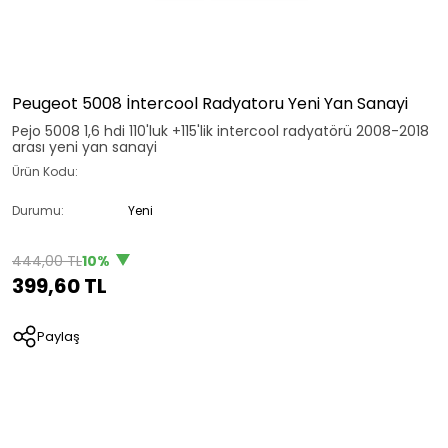
Peugeot 5008 İntercool Radyatoru Yeni Yan Sanayi
Pejo 5008 1,6 hdi 110'luk +115'lik intercool radyatörü 2008-2018
arası yeni yan sanayi
Ürün Kodu:
Durumu:
Yeni
444,00 TL
10%
399,60 TL
Paylaş