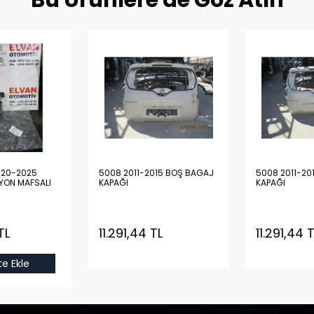
Bu Ürünlere de Göz Atın
5008 2011-2015 BOŞ BAGAJ
5008 2011-20
İYON MAFSALI
KAPAĞI
KAPAĞI
TL
11.291,44 TL
11.291,44 
e Ekle