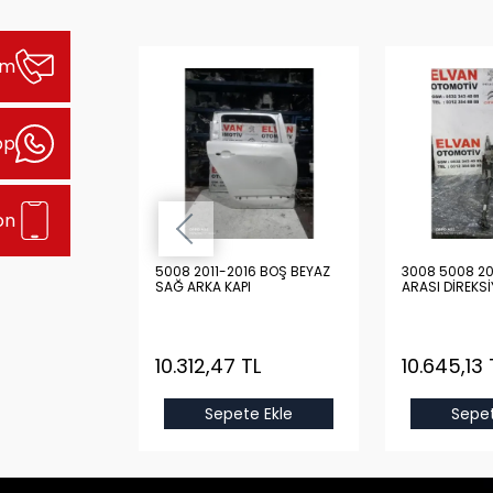
şim
pp
on
16 BOŞ GRİ
5008 2011-2016 BOŞ BEYAZ
3008 5008 2020-2025
I
SAĞ ARKA KAPI
ARASI DİREKS
TL
10.312,47 TL
10.645,13 
e Ekle
Sepete Ekle
Sepet