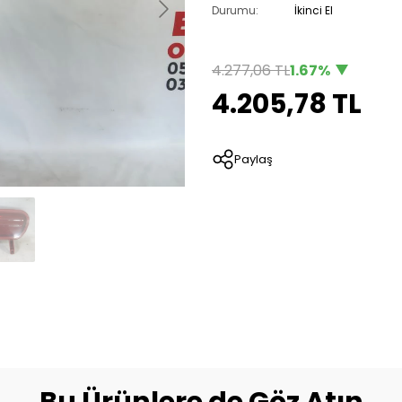
Durumu:
İkinci El
4.277,06 TL
1.67%
4.205,78 TL
Paylaş