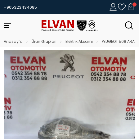
+905323434085
Anasayfa
Ürün Grupları
Elektrik Aksamı
PEUGEOT 508 ARAÇ İ