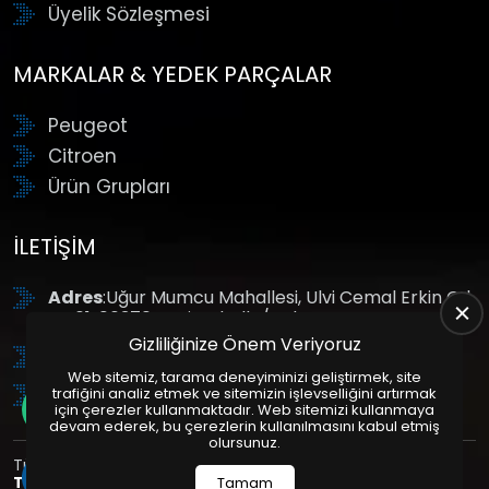
Üyelik Sözleşmesi
MARKALAR & YEDEK PARÇALAR
Peugeot
Citroen
Ürün Grupları
İLETIŞIM
Adres
:Uğur Mumcu Mahallesi, Ulvi Cemal Erkin Cd.
No:61, 06370 Yenimahalle/Ankara
Gizliliğinize Önem Veriyoruz
Tel
: +90 (312) 354 8888
Web sitemiz, tarama deneyiminizi geliştirmek, site
GSM
: +90 (532) 343 4085
trafiğini analiz etmek ve sitemizin işlevselliğini artırmak
için çerezler kullanmaktadır. Web sitemizi kullanmaya
devam ederek, bu çerezlerin kullanılmasını kabul etmiş
olursunuz.
Tüm Hakları Saklıdır. | Bu site Us Yazılım
Kurumsal Web
Tasarım
ve
E-Ticaret
Paketleri ile Hazırlanmıştır. © 2025
Tamam