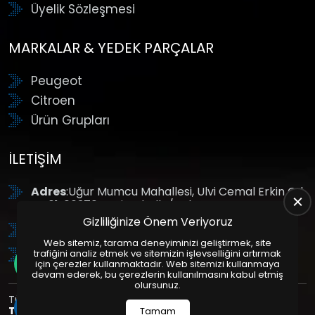
Üyelik Sözleşmesi
MARKALAR & YEDEK PARÇALAR
Peugeot
Citroen
Ürün Grupları
İLETIŞIM
Adres
:Uğur Mumcu Mahallesi, Ulvi Cemal Erkin Cd.
No:61, 06370 Yenimahalle/Ankara
Gizliliğinize Önem Veriyoruz
Tel
: +90 (312) 354 8888
Web sitemiz, tarama deneyiminizi geliştirmek, site
GSM
: +90 (532) 343 4085
trafiğini analiz etmek ve sitemizin işlevselliğini artırmak
için çerezler kullanmaktadır. Web sitemizi kullanmaya
devam ederek, bu çerezlerin kullanılmasını kabul etmiş
olursunuz.
Tüm Hakları Saklıdır. | Bu site Us Yazılım
Kurumsal Web
Tasarım
ve
E-Ticaret
Paketleri ile Hazırlanmıştır. © 2025
Tamam