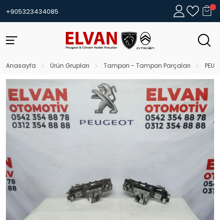
+905323434085
Anasayfa
Ürün Grupları
Tampon - Tampon Parçaları
PEUG