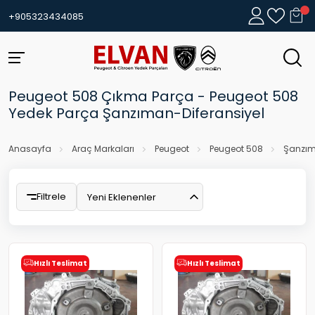
+905323434085
Peugeot 508 Çıkma Parça - Peugeot 508
Yedek Parça Şanzıman-Diferansiyel
Anasayfa
Araç Markaları
Peugeot
Peugeot 508
Şanzım
Filtrele
Yeni Eklenenler
Hızlı Teslimat
Hızlı Teslimat