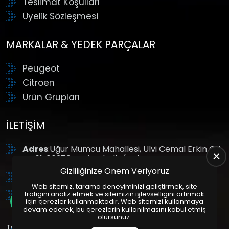
Teslimat Koşulları
Üyelik Sözleşmesi
MARKALAR & YEDEK PARÇALAR
Peugeot
Citroen
Ürün Grupları
İLETIŞIM
Adres
:Uğur Mumcu Mahallesi, Ulvi Cemal Erkin Cd.
No:61, 06370 Yenimahalle/Ankara
Gizliliğinize Önem Veriyoruz
Tel
: +90 (312) 354 8888
Web sitemiz, tarama deneyiminizi geliştirmek, site
GSM
: +90 (532) 343 4085
trafiğini analiz etmek ve sitemizin işlevselliğini artırmak
için çerezler kullanmaktadır. Web sitemizi kullanmaya
devam ederek, bu çerezlerin kullanılmasını kabul etmiş
olursunuz.
Tüm Hakları Saklıdır. | Bu site Us Yazılım
Kurumsal Web