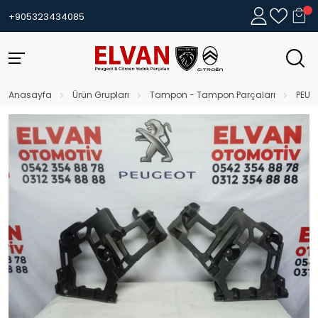
+905323434085
Anasayfa
Ürün Grupları
Tampon - Tampon Parçaları
PEUG