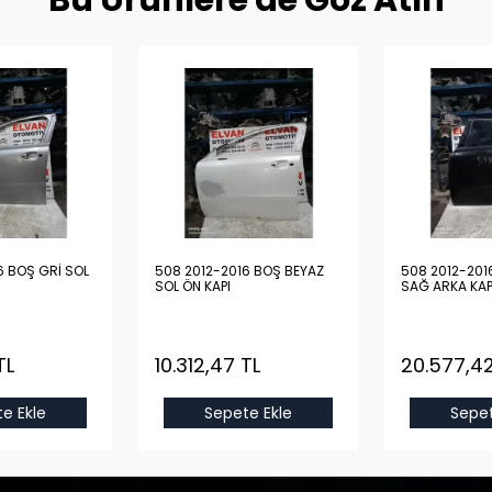
Bu Ürünlere de Göz Atın
6 BOŞ GRİ SOL
508 2012-2016 BOŞ BEYAZ
508 2012-201
SOL ÖN KAPI
SAĞ ARKA KAP
TL
10.312,47 TL
20.577,42
e Ekle
Sepete Ekle
Sepet