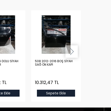
6 DOLU SİYAH
508 2012-2016 BOŞ SİYAH
508 2012-201
I
SAĞ ÖN KAPI
ÖN KAPI
 TL
10.312,47 TL
10.312,47 
e Ekle
Sepete Ekle
Sepet