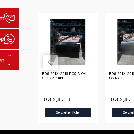
şim
pp
on
2012-2016 BOŞ
508 2012-2016 BOŞ SİYAH
508 2012-201
KA KAPI
SOL ÖN KAPI
ÖN KAPI
TL
10.312,47 TL
10.312,47 
e Ekle
Sepete Ekle
Sepet