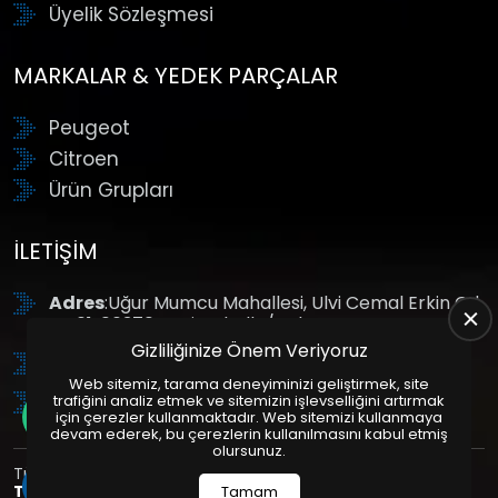
Üyelik Sözleşmesi
MARKALAR & YEDEK PARÇALAR
Peugeot
Citroen
Ürün Grupları
İLETIŞIM
Adres
:Uğur Mumcu Mahallesi, Ulvi Cemal Erkin Cd.
No:61, 06370 Yenimahalle/Ankara
Gizliliğinize Önem Veriyoruz
Tel
: +90 (312) 354 8888
Web sitemiz, tarama deneyiminizi geliştirmek, site
GSM
: +90 (532) 343 4085
trafiğini analiz etmek ve sitemizin işlevselliğini artırmak
için çerezler kullanmaktadır. Web sitemizi kullanmaya
devam ederek, bu çerezlerin kullanılmasını kabul etmiş
olursunuz.
Tüm Hakları Saklıdır. | Bu site Us Yazılım
Kurumsal Web
Tasarım
ve
E-Ticaret
Paketleri ile Hazırlanmıştır. © 2025
Tamam