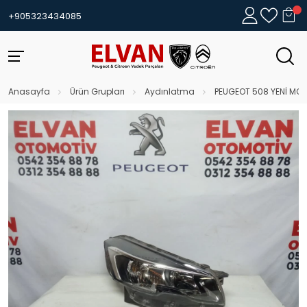
+905323434085
Anasayfa
Ürün Grupları
Aydınlatma
PEUGEOT 508 YENİ MOD