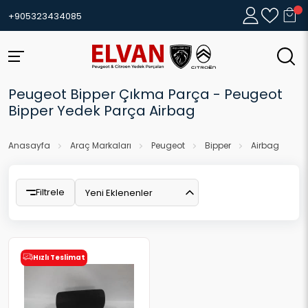
+905323434085
Peugeot Bipper Çıkma Parça - Peugeot
Bipper Yedek Parça Airbag
Anasayfa
Araç Markaları
Peugeot
Bipper
Airbag
Filtrele
Yeni Eklenenler
Hızlı Teslimat