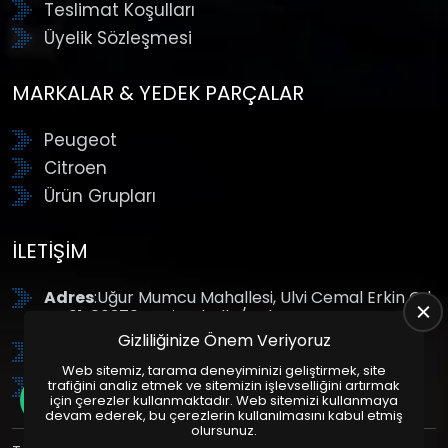
Teslimat Koşulları
Üyelik Sözleşmesi
MARKALAR & YEDEK PARÇALAR
Peugeot
Citroen
Ürün Grupları
İLETIŞIM
Adres
:Uğur Mumcu Mahallesi, Ulvi Cemal Erkin Cd.
No:61, 06370 Yenimahalle/Ankara
Gizliliğinize Önem Veriyoruz
Tel
: +90 (312) 354 8888
Web sitemiz, tarama deneyiminizi geliştirmek, site
GSM
: +90 (532) 343 4085
trafiğini analiz etmek ve sitemizin işlevselliğini artırmak
için çerezler kullanmaktadır. Web sitemizi kullanmaya
devam ederek, bu çerezlerin kullanılmasını kabul etmiş
olursunuz.