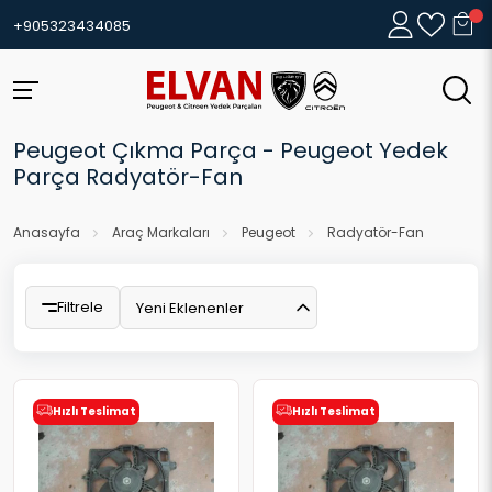
+905323434085
Peugeot Çıkma Parça - Peugeot Yedek
Parça Radyatör-Fan
Anasayfa
Araç Markaları
Peugeot
Radyatör-Fan
Filtrele
Yeni Eklenenler
Hızlı Teslimat
Hızlı Teslimat