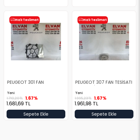
Hızlı Teslimat
Hızlı Teslimat
PEUGEOT 301 FAN
PEUGEOT 307 FAN TESİSATI
DAVLUMBAZI
SIFIR ORJİNAL
Yeni
Yeni
1.67%
1.67%
1.710,20
TL
1.995,23
TL
1.681,69
TL
1.961,98
TL
Sepete Ekle
Sepete Ekle