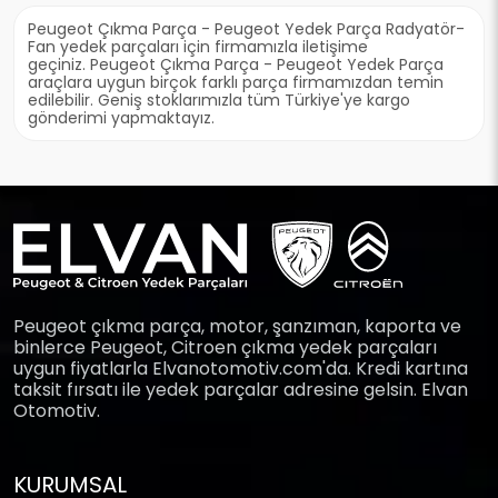
Peugeot Çıkma Parça - Peugeot Yedek Parça Radyatör-
Fan yedek parçaları için firmamızla iletişime
geçiniz. Peugeot Çıkma Parça - Peugeot Yedek Parça
araçlara uygun birçok farklı parça firmamızdan temin
edilebilir. Geniş stoklarımızla tüm Türkiye'ye kargo
gönderimi yapmaktayız.
Peugeot çıkma parça, motor, şanzıman, kaporta ve
binlerce Peugeot, Citroen çıkma yedek parçaları
uygun fiyatlarla Elvanotomotiv.com'da. Kredi kartına
taksit fırsatı ile yedek parçalar adresine gelsin. Elvan
Otomotiv.
KURUMSAL