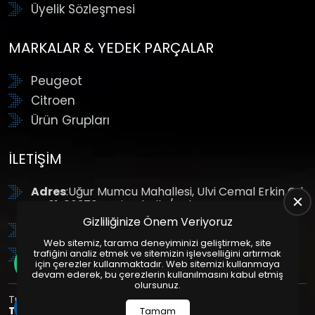
Üyelik Sözleşmesi
MARKALAR & YEDEK PARÇALAR
Peugeot
Citroen
Ürün Grupları
İLETIŞIM
Adres
:Uğur Mumcu Mahallesi, Ulvi Cemal Erkin Cd.
No:61, 06370 Yenimahalle/Ankara
Gizliliğinize Önem Veriyoruz
Tel
: +90 (312) 354 8888
Web sitemiz, tarama deneyiminizi geliştirmek, site
GSM
: +90 (532) 343 4085
trafiğini analiz etmek ve sitemizin işlevselliğini artırmak
için çerezler kullanmaktadır. Web sitemizi kullanmaya
devam ederek, bu çerezlerin kullanılmasını kabul etmiş
olursunuz.
Tüm Hakları Saklıdır. | Bu site Us Yazılım
Kurumsal Web
Tasarım
ve
E-Ticaret
Paketleri ile Hazırlanmıştır. © 2025
Tamam