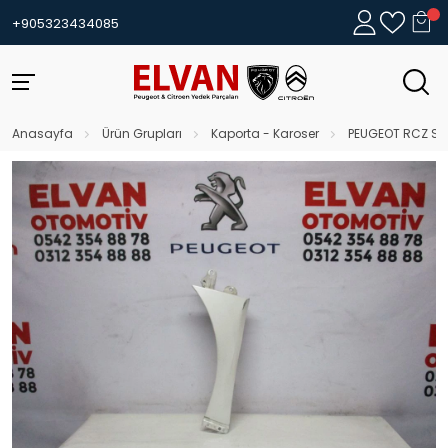
+905323434085
Anasayfa
Ürün Grupları
Kaporta - Karoser
PEUGEOT RCZ SO