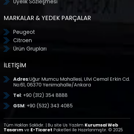
Üyelik Sözleşmesi
MARKALAR & YEDEK PARÇALAR
Peugeot
Citroen
Ürün Grupları
İLETIŞIM
Adres
:Uğur Mumcu Mahallesi, Ulvi Cemal Erkin Cd.
No:61, 06370 Yenimahalle/Ankara
Tel
: +90 (312) 354 8888
GSM
: +90 (532) 343 4085
Tüm Hakları Saklıdır. | Bu site Us Yazılım
Kurumsal Web
Tasarım
ve
E-Ticaret
Paketleri ile Hazırlanmıştır. © 2025