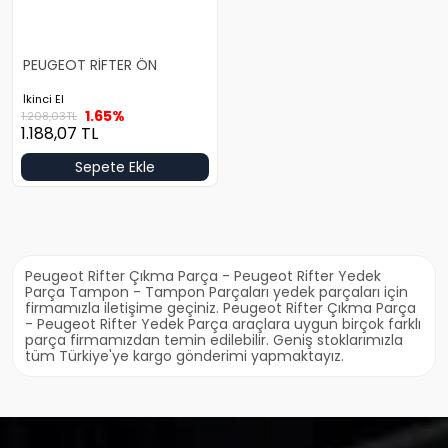
PEUGEOT RİFTER ÖN
TAMPON BRAKET TAKIMI
İkinci El
1.65%
1.208,03
TL
1.188,07
TL
Sepete Ekle
Peugeot Rifter Çıkma Parça - Peugeot Rifter Yedek
Parça Tampon - Tampon Parçaları yedek parçaları için
firmamızla iletişime geçiniz. Peugeot Rifter Çıkma Parça
- Peugeot Rifter Yedek Parça araçlara uygun birçok farklı
parça firmamızdan temin edilebilir. Geniş stoklarımızla
tüm Türkiye'ye kargo gönderimi yapmaktayız.