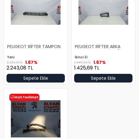
PEUGEOT RİFTER TAMPON
PEUGEOT RİFTER ARKA
ORTA IZGARA
TAMPON BRAKETİ SAĞ
Yeni
İkinci El
1.67%
1.67%
2.281,10
TL
1.449,92
TL
2.243,08
TL
1.425,69
TL
Sepete Ekle
Sepete Ekle
Hızlı Teslimat