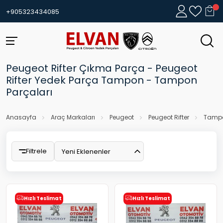
+905323434085
Peugeot Rifter Çıkma Parça - Peugeot
Rifter Yedek Parça Tampon - Tampon
Parçaları
Anasayfa
Araç Markaları
Peugeot
Peugeot Rifter
Tampo
Filtrele
Yeni Eklenenler
Hızlı Teslimat
Hızlı Teslimat