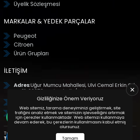
Üyelik Sözleşmesi
MARKALAR & YEDEK PARÇALAR
Peugeot
Citroen
Ürün Grupları
İLETIŞIM
Adres
:Uğur Mumcu Mahallesi, Ulvi Cemal Erkin Cd.
No:61, 06370 Yenimahalle/Ankara
Gizliliğinize Önem Veriyoruz
Tel
: +90 (312) 354 8888
Web sitemiz, tarama deneyiminizi geliştirmek, site
GSM
: +90 (532) 343 4085
trafiğini analiz etmek ve sitemizin işlevselliğini artırmak
için çerezler kullanmaktadır. Web sitemizi kullanmaya
devam ederek, bu çerezlerin kullanılmasını kabul etmiş
olursunuz.
Tüm Hakları Saklıdır. | Bu site Us Yazılım
Kurumsal Web
Tasarım
ve
E-Ticaret
Paketleri ile Hazırlanmıştır. © 2025
Tamam