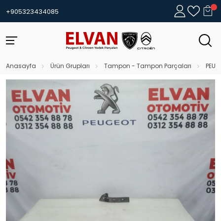
+905323434085
Anasayfa
Ürün Grupları
Tampon - Tampon Parçaları
PEUG