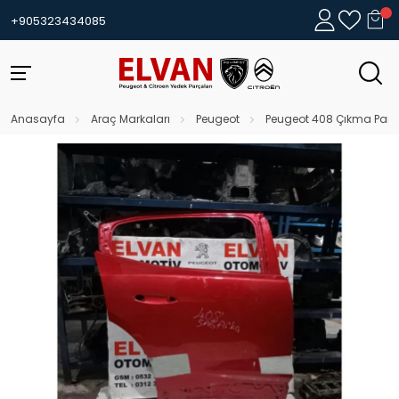
+905323434085
Anasayfa
Araç Markaları
Peugeot
Peugeot 408 Çıkma Parç