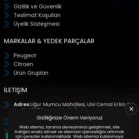
Gizlilik ve Güvenlik
Teslimat Koşulları
Üyelik Sözleşmesi
MARKALAR & YEDEK PARÇALAR
Peugeot
Citroen
Ürün Grupları
İLETIŞIM
Adres
:Uğur Mumcu Mahallesi, Ulvi Cemal Erkin Cd.
No:61, 06370 Yenimahalle/Ankara
Gizliliğinize Önem Veriyoruz
Tel
: +90 (312) 354 8888
Web sitemiz, tarama deneyiminizi geliştirmek, site
GSM
: +90 (532) 343 4085
trafiğini analiz etmek ve sitemizin işlevselliğini artırmak
için çerezler kullanmaktadır. Web sitemizi kullanmaya