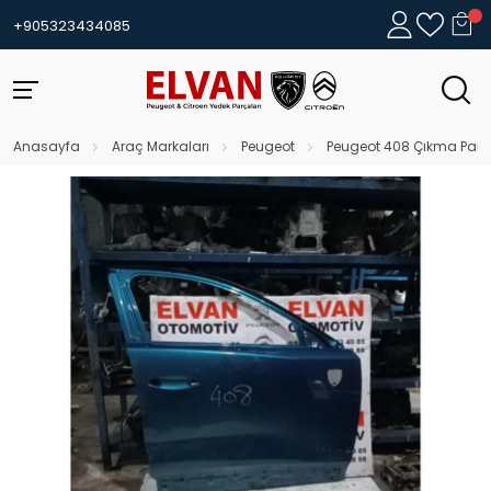
+905323434085
Anasayfa
Araç Markaları
Peugeot
Peugeot 408 Çıkma Parç