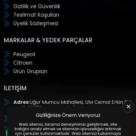
Gizlilik ve Güvenlik
Teslimat Koşulları
Üyelik Sözleşmesi
MARKALAR & YEDEK PARÇALAR
Peugeot
Citroen
Ürün Grupları
İLETIŞIM
Adres
:Uğur Mumcu Mahallesi, Ulvi Cemal Erkin Cd.
No:61, 06370 Yenimahalle/Ankara
Gizliliğinize Önem Veriyoruz
Tel
: +90 (312) 354 8888
Web sitemiz, tarama deneyiminizi geliştirmek, site
GSM
: +90 (532) 343 4085
trafiğini analiz etmek ve sitemizin işlevselliğini artırmak
için çerezler kullanmaktadır. Web sitemizi kullanmaya