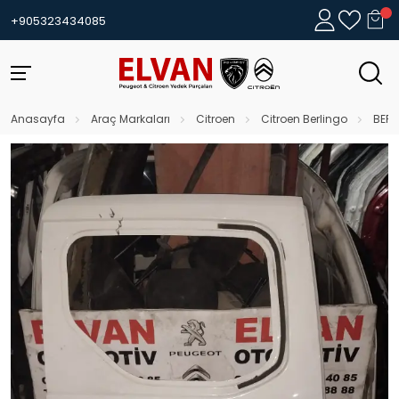
+905323434085
Anasayfa
Araç Markaları
Citroen
Citroen Berlingo
BERL