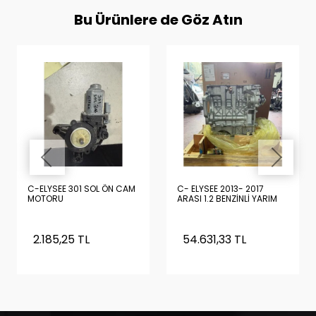
Bu Ürünlere de Göz Atın
C-ELYSEE 301 SOL ÖN CAM
C- ELYSEE 2013- 2017
MOTORU
ARASI 1.2 BENZİNLİ YARIM
DOLU MOTOR SIFIR
ORİJİNAL TURBOSUZ
(PİSTON, KRANK, YAĞ
2.185,25 TL
54.631,33 TL
POMPASI , KARTEL
ÜZERİNDE)