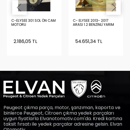
C-ELYSEE 301 SOL ÖN CAM
C- ELYSEE 2013- 2017
MOTORU
ARASI 1.2 BENZİNLİ YARIM
DOLU MOTOR SIFIR
ORİJİNAL TURBOSUZ
(PİSTON, KRANK, YAĞ
2.186,05 TL
54.651,34 TL
POMPASI , KARTEL
ÜZERİNDE)
Peugeot çıkma parça, motor, şanzıman, kaporta ve
binlerce Peugeot, Citroen çıkma yedek parçaları
uygun fiyatlarla Elvanotomotiv.com'da. Kredi kartına
taksit fırsatı ile yedek parçalar adresine gelsin. Elvan
Otomotiv.