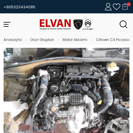
+905323434085
Anasayfa
Ürün Grupları
Motor Aksamı
Citroen C4 Pıcasso 1