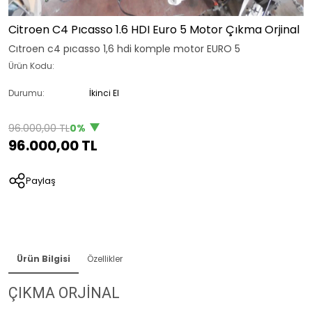
Citroen C4 Pıcasso 1.6 HDI Euro 5 Motor Çıkma Orjinal
Cıtroen c4 pıcasso 1,6 hdi komple motor EURO 5
Ürün Kodu:
Durumu:
İkinci El
96.000,00 TL
0%
96.000,00 TL
Paylaş
Ürün Bilgisi
Özellikler
ÇIKMA ORJİNAL