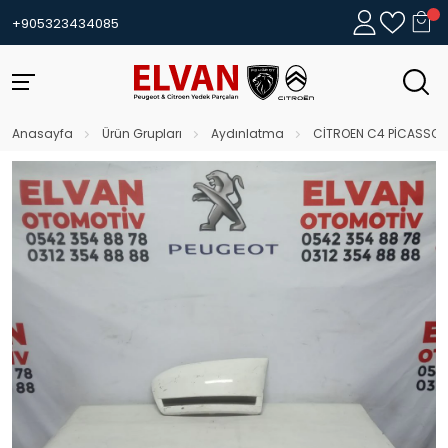
+905323434085
Anasayfa
Ürün Grupları
Aydınlatma
CİTROEN C4 PİCASSO (