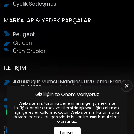
Üyelik Sözleşmesi
MARKALAR & YEDEK PARÇALAR
Peugeot
Citroen
Ürün Grupları
İLETIŞIM
Adres
:Uğur Mumcu Mahallesi, Ulvi Cemal Erkin Cd.
No:61, 06370 Yenimahalle/Ankara
Gizliliğinize Önem Veriyoruz
Tel
: +90 (312) 354 8888
Web sitemiz, tarama deneyiminizi geliştirmek, site
GSM
: +90 (532) 343 4085
trafiğini analiz etmek ve sitemizin işlevselliğini artırmak
için çerezler kullanmaktadır. Web sitemizi kullanmaya
devam ederek, bu çerezlerin kullanılmasını kabul etmiş
olursunuz.
Tüm Hakları Saklıdır. | Bu site Us Yazılım
Kurumsal Web
Tasarım
ve
E-Ticaret
Paketleri ile Hazırlanmıştır. © 2025
Tamam