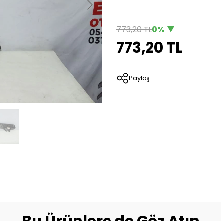
773,20 TL
0%
773,20 TL
Paylaş