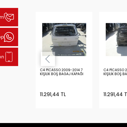
şim
pp
on
009-2014 7
C4 PİCASSO 2009-2014 7
C4 PİCASSO 2
AGAJ KAPAĞI
KİŞİLİK BOŞ BAGAJ KAPAĞI
KİŞİLİK BOŞ B
TL
11.291,44 TL
11.291,44 