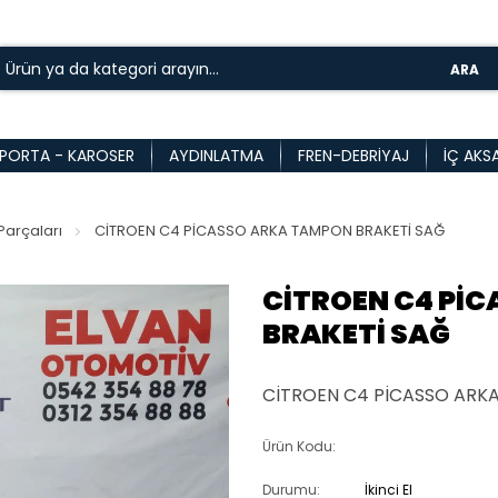
ARA
PORTA - KAROSER
AYDINLATMA
FREN-DEBRIYAJ
İÇ AKS
arçaları
CİTROEN C4 PİCASSO ARKA TAMPON BRAKETİ SAĞ
CİTROEN C4 Pİ
BRAKETİ SAĞ
CİTROEN C4 PİCASSO ARK
Ürün Kodu:
Durumu:
İkinci El