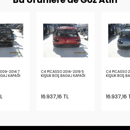
Bu Ürünlere de Göz Atın
009-2014 7
C4 PİCASSO 2014-2019 5
C4 PİCASSO 2
AGAJ KAPAĞI
KİŞİLİK BOŞ BAGAJ KAPAĞI
KİŞİLİK BOŞ B
TL
16.937,16 TL
16.937,16 