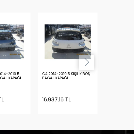
014-2019 5
C4 2014-2019 5 KİŞİLİK BOŞ
C4 PİCASSO 2
AGAJ KAPAĞI
BAGAJ KAPAĞI
KİŞİLİK BOŞ B
TL
16.937,16 TL
16.937,16 