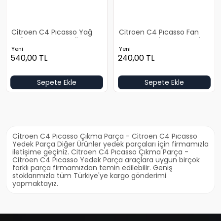
Citroen C4 Pıcasso Yağ
Citroen C4 Pıcasso Fan
Soğutucu Otomatik
Motoru Yeni Yan Sanayi
Şanzuman Yeni Yan
Yeni
Yeni
Sanayi
540,00
TL
240,00
TL
Sepete Ekle
Sepete Ekle
Citroen C4 Pıcasso Çıkma Parça - Citroen C4 Pıcasso
Yedek Parça Diğer Ürünler yedek parçaları için firmamızla
iletişime geçiniz. Citroen C4 Pıcasso Çıkma Parça -
Citroen C4 Pıcasso Yedek Parça araçlara uygun birçok
farklı parça firmamızdan temin edilebilir. Geniş
stoklarımızla tüm Türkiye'ye kargo gönderimi
yapmaktayız.