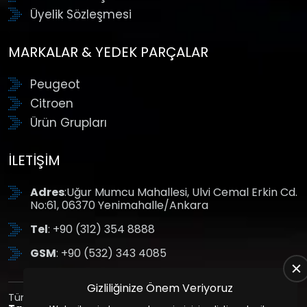
Üyelik Sözleşmesi
MARKALAR & YEDEK PARÇALAR
Peugeot
Citroen
Ürün Grupları
İLETIŞIM
Adres
:Uğur Mumcu Mahallesi, Ulvi Cemal Erkin Cd.
No:61, 06370 Yenimahalle/Ankara
Tel
: +90 (312) 354 8888
GSM
: +90 (532) 343 4085
Gizliliğinize Önem Veriyoruz
Tüm Hakları Saklıdır. | Bu site Us Yazılım
Kurumsal Web