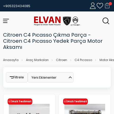
+905323434085
Citroen C4 Pıcasso Çıkma Parça -
Citroen C4 Pıcasso Yedek Parça Motor
Aksamı
Anasayfa
Araç Markaları
Citroen
C4 Pıcasso
Motor Ak
Filtrele
Yeni Eklenenler
Hızlı Teslimat
Hızlı Teslimat