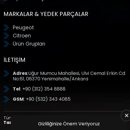
MARKALAR & YEDEK PARÇALAR
Peugeot
Citroen
Ürün Grupları
İLETIŞIM
Adres
:Uğur Mumcu Mahallesi, Ulvi Cemal Erkin Cd.
No:61, 06370 Yenimahalle/Ankara
Tel
: +90 (312) 354 8888
GSM
: +90 (532) 343 4085
Tüm Hakları Saklıdır. | Bu site Us Yazılım
Kurumsal Web
Tasarım
ve
E-Ticaret
Paketleri ile Hazırlanmıştır. © 2025
Gizliliğinize Önem Veriyoruz