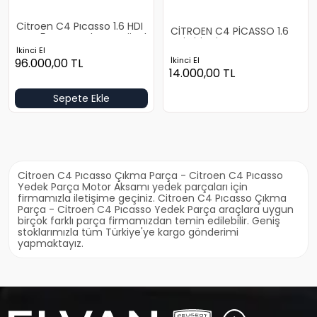
Citroen C4 Pıcasso 1.6 HDI
CİTROEN C4 PİCASSO 1.6
Euro 5 Motor Çıkma Orjinal
VTİ SİLİNDİR KAPAGI
İkinci El
İkinci El
96.000,00
TL
14.000,00
TL
Sepete Ekle
Citroen C4 Pıcasso Çıkma Parça - Citroen C4 Pıcasso
Yedek Parça Motor Aksamı yedek parçaları için
firmamızla iletişime geçiniz. Citroen C4 Pıcasso Çıkma
Parça - Citroen C4 Pıcasso Yedek Parça araçlara uygun
birçok farklı parça firmamızdan temin edilebilir. Geniş
stoklarımızla tüm Türkiye'ye kargo gönderimi
yapmaktayız.