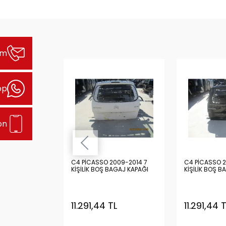
şim
pp
on
009-2014 7
C4 PİCASSO 2009-2014 7
C4 PİCASSO 2
AGAJ KAPAĞI
KİŞİLİK BOŞ BAGAJ KAPAĞI
KİŞİLİK BOŞ B
TL
11.291,44 TL
11.291,44 