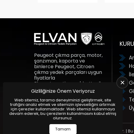
KUR
Peugeot çıkma parça, motor,
A
şanzıman, kaporta ve
H
binlerce Peugeot, Citroen
çıkma yedek parçaları uygun
İl
fiyatlarla
G
Elvanotomotiv.com'da. Kredi
kartına taksit fırsatı ile yedek
Gizliliğinize Önem Veriyoruz
Gi
parçalar adresine gelsin.
T
Elvan Otomotiv.
Web sitemiz, tarama deneyiminizi geliştirmek, site
trafiğini analiz etmek ve sitemizin işlevselliğini artırmak
Ü
için çerezler kullanmaktadır. Web sitemizi kullanmaya
devam ederek, bu çerezlerin kullanılmasını kabul etmiş
olursunuz.
Tamam
Tüm Hakları Saklıdır. | Bu