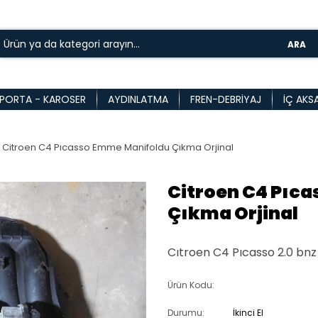
ARA
PORTA - KAROSER
AYDINLATMA
FREN-DEBRIYAJ
İÇ AKS
Citroen C4 Pıcasso Emme Manifoldu Çıkma Orjinal
Citroen C4 Pıc
Çıkma Orjinal
Cıtroen C4 Pıcasso 2.0 bn
Ürün Kodu:
Durumu:
İkinci El