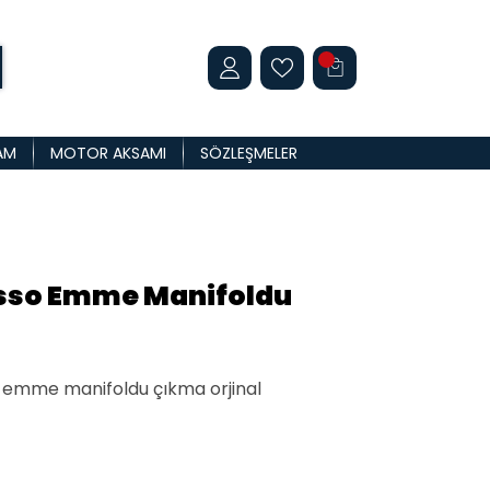
AM
MOTOR AKSAMI
SÖZLEŞMELER
asso Emme Manifoldu
z emme manifoldu çıkma orjinal