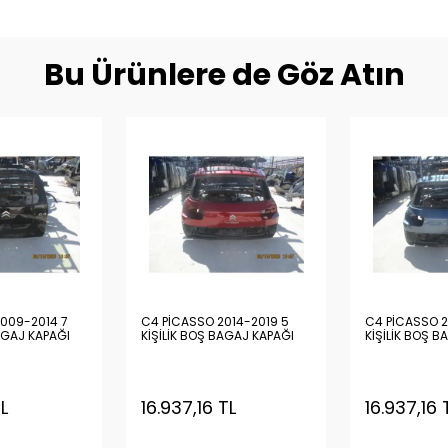
Bu Ürünlere de Göz Atın
009-2014 7
C4 PİCASSO 2014-2019 5
C4 PİCASSO 2
AGAJ KAPAĞI
KİŞİLİK BOŞ BAGAJ KAPAĞI
KİŞİLİK BOŞ B
TL
16.937,16 TL
16.937,16 