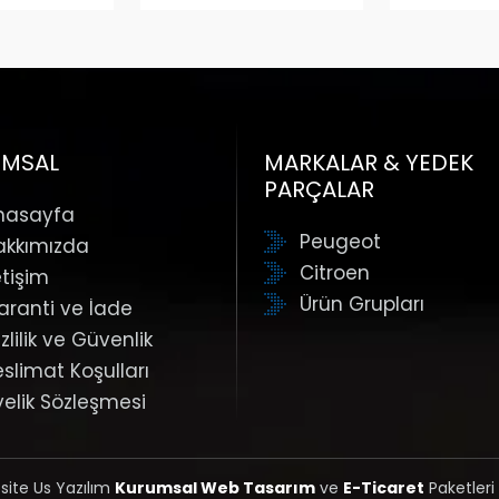
UMSAL
MARKALAR & YEDEK
PARÇALAR
nasayfa
Peugeot
akkımızda
Citroen
etişim
Ürün Grupları
aranti ve İade
zlilik ve Güvenlik
eslimat Koşulları
yelik Sözleşmesi
 site Us Yazılım
Kurumsal Web Tasarım
ve
E-Ticaret
Paketleri 