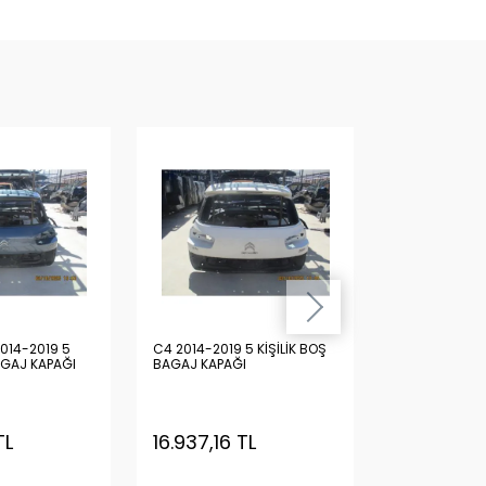
014-2019 5
C4 2014-2019 5 KİŞİLİK BOŞ
C4 PİCASSO 2
AGAJ KAPAĞI
BAGAJ KAPAĞI
KİŞİLİK BOŞ B
TL
16.937,16 TL
16.937,16 