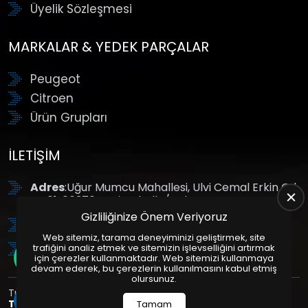
Üyelik Sözleşmesi
MARKALAR & YEDEK PARÇALAR
Peugeot
Citroen
Ürün Grupları
İLETIŞIM
Adres
:Uğur Mumcu Mahallesi, Ulvi Cemal Erkin Cd.
No:61, 06370 Yenimahalle/Ankara
Gizliliğinize Önem Veriyoruz
Tel
: +90 (312) 354 8888
Web sitemiz, tarama deneyiminizi geliştirmek, site
GSM
: +90 (532) 343 4085
trafiğini analiz etmek ve sitemizin işlevselliğini artırmak
için çerezler kullanmaktadır. Web sitemizi kullanmaya
devam ederek, bu çerezlerin kullanılmasını kabul etmiş
olursunuz.
Tüm Hakları Saklıdır. | Bu site Us Yazılım
Kurumsal Web
Tasarım
ve
E-Ticaret
Paketleri ile Hazırlanmıştır. © 2025
Tamam