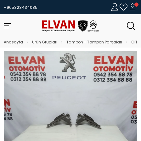
+905323434085
Anasayfa
Ürün Grupları
Tampon - Tampon Parçaları
CİTR