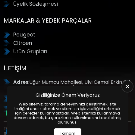
Üyelik Sözleşmesi
MARKALAR & YEDEK PARÇALAR
Peugeot
Citroen
Ürün Grupları
İLETIŞIM
Adres
:Uğur Mumcu Mahallesi, Ulvi Cemal Erkin Cd.
No:61, 06370 Yenimahalle/Ankara
Gizliliğinize Önem Veriyoruz
Tel
: +90 (312) 354 8888
Web sitemiz, tarama deneyiminizi geliştirmek, site
GSM
: +90 (532) 343 4085
trafiğini analiz etmek ve sitemizin işlevselliğini artırmak
için çerezler kullanmaktadır. Web sitemizi kullanmaya
devam ederek, bu çerezlerin kullanılmasını kabul etmiş
olursunuz.
Tüm Hakları Saklıdır. | Bu site Us Yazılım
Kurumsal Web
Tasarım
ve
E-Ticaret
Paketleri ile Hazırlanmıştır. © 2025
Tamam