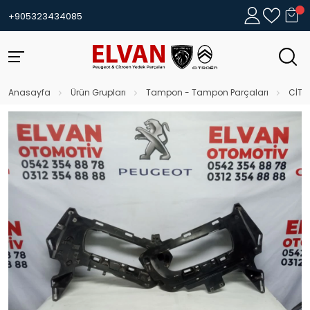
+905323434085
Anasayfa
Ürün Grupları
Tampon - Tampon Parçaları
CİTR