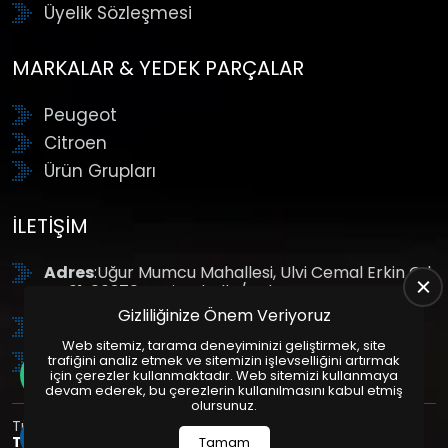
Üyelik Sözleşmesi
MARKALAR & YEDEK PARÇALAR
Peugeot
Citroen
Ürün Grupları
İLETIŞIM
Adres
:Uğur Mumcu Mahallesi, Ulvi Cemal Erkin Cd.
No:61, 06370 Yenimahalle/Ankara
Gizliliğinize Önem Veriyoruz
Tel
: +90 (312) 354 8888
Web sitemiz, tarama deneyiminizi geliştirmek, site
GSM
: +90 (532) 343 4085
trafiğini analiz etmek ve sitemizin işlevselliğini artırmak
için çerezler kullanmaktadır. Web sitemizi kullanmaya
devam ederek, bu çerezlerin kullanılmasını kabul etmiş
olursunuz.
Tüm Hakları Saklıdır. | Bu site Us Yazılım
Kurumsal Web
Tasarım
ve
E-Ticaret
Paketleri ile Hazırlanmıştır. © 2025
Tamam