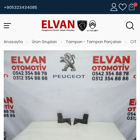
+905323434085
Anasayfa
Ürün Grupları
Tampon - Tampon Parçaları
CİTR