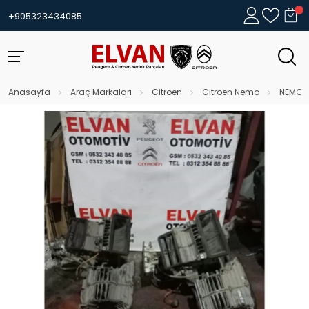
+905323434085
Anasayfa
Araç Markaları
Citroen
Citroen Nemo
NEMO K