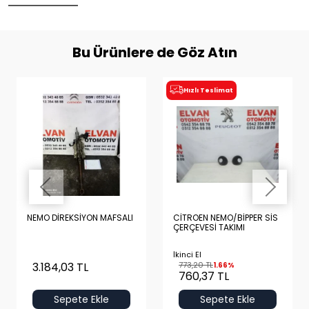
Bu Ürünlere de Göz Atın
Hızlı Teslimat
NEMO DİREKSİYON MAFSALI
CİTROEN NEMO/BİPPER SİS
ÇERÇEVESİ TAKIMI
İkinci El
3.184,03 TL
773,20 TL
1.66%
760,37 TL
Sepete Ekle
Sepete Ekle