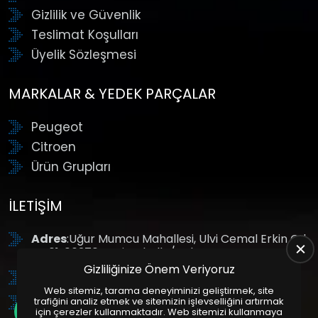
Gizlilik ve Güvenlik
Teslimat Koşulları
Üyelik Sözleşmesi
MARKALAR & YEDEK PARÇALAR
Peugeot
Citroen
Ürün Grupları
İLETIŞIM
Adres
:Uğur Mumcu Mahallesi, Ulvi Cemal Erkin Cd.
No:61, 06370 Yenimahalle/Ankara
Gizliliğinize Önem Veriyoruz
Tel
: +90 (312) 354 8888
Web sitemiz, tarama deneyiminizi geliştirmek, site
GSM
: +90 (532) 343 4085
trafiğini analiz etmek ve sitemizin işlevselliğini artırmak
için çerezler kullanmaktadır. Web sitemizi kullanmaya