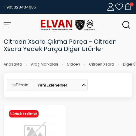
+905323434085
Citroen Xsara Çıkma Parça - Citroen
Xsara Yedek Parça Diğer Ürünler
Anasayfa
Araç Markaları
Citroen
Citroen Xsara
Diğer Ü
Filtrele
Yeni Eklenenler
Hızlı Teslimat