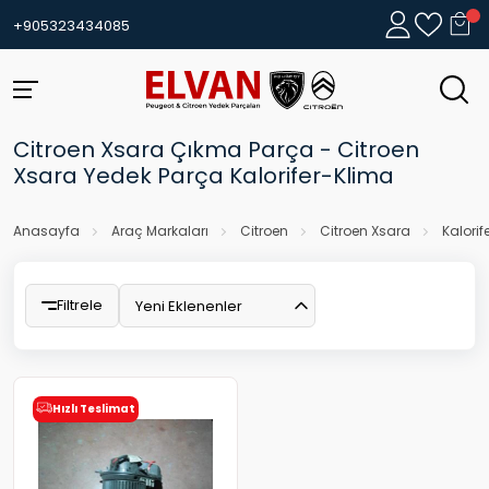
+905323434085
Citroen Xsara Çıkma Parça - Citroen
Xsara Yedek Parça Kalorifer-Klima
Anasayfa
Araç Markaları
Citroen
Citroen Xsara
Kalorif
Filtrele
Yeni Eklenenler
Hızlı Teslimat