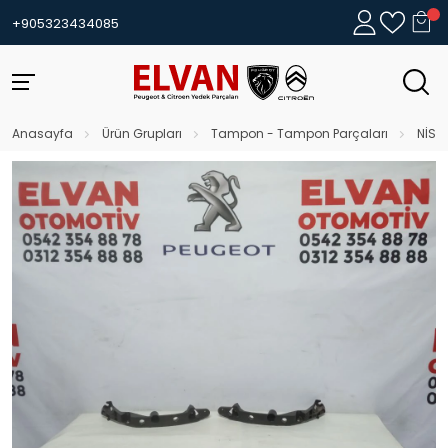
+905323434085
Anasayfa
Ürün Grupları
Tampon - Tampon Parçaları
NİSS