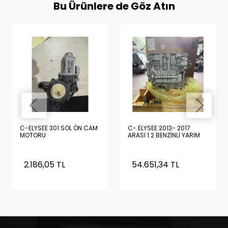
Bu Ürünlere de Göz Atın
C-ELYSEE 301 SOL ÖN CAM
C- ELYSEE 2013- 2017
MOTORU
ARASI 1.2 BENZİNLİ YARIM
DOLU MOTOR SIFIR
ORİJİNAL TURBOSUZ
(PİSTON, KRANK, YAĞ
2.186,05 TL
54.651,34 TL
POMPASI , KARTEL
ÜZERİNDE)