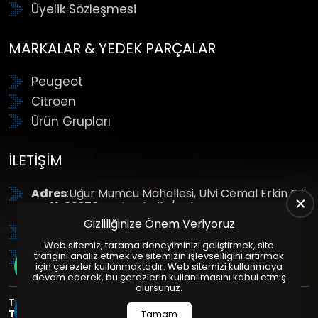
Üyelik Sözleşmesi
MARKALAR & YEDEK PARÇALAR
Peugeot
Citroen
Ürün Grupları
İLETIŞIM
Adres
:Uğur Mumcu Mahallesi, Ulvi Cemal Erkin Cd.
No:61, 06370 Yenimahalle/Ankara
Gizliliğinize Önem Veriyoruz
Tel
: +90 (312) 354 8888
Web sitemiz, tarama deneyiminizi geliştirmek, site
GSM
: +90 (532) 343 4085
trafiğini analiz etmek ve sitemizin işlevselliğini artırmak
için çerezler kullanmaktadır. Web sitemizi kullanmaya
devam ederek, bu çerezlerin kullanılmasını kabul etmiş
olursunuz.
Tüm Hakları Saklıdır. | Bu site Us Yazılım
Kurumsal Web
Tasarım
ve
E-Ticaret
Paketleri ile Hazırlanmıştır. © 2025
Tamam