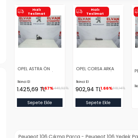
Hızlı
Hızlı
Teslimat
Teslimat
OPEL ASTRA ÖN
OPEL CORSA ARKA
P
TAMPON BRAKETİ
TAMPON BRAKETİ
T
SOL
SAĞ
İkinci El
İkinci El
İk
1.425,69
TL
1.67%
902,94
TL
1.66%
1.449,92
TL
918,14
TL
Sepete Ekle
Sepete Ekle
Peugeot 106 Çıkma Parça - Peugeot 106 Yedek P