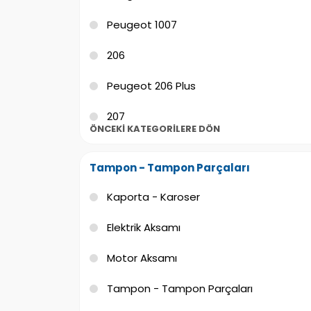
Peugeot 1007
206
Peugeot 206 Plus
207
ÖNCEKI KATEGORILERE DÖN
Peugeot 208
Tampon - Tampon Parçaları
2008
Kaporta - Karoser
301
Elektrik Aksamı
Peugeot 306
Motor Aksamı
307
Tampon - Tampon Parçaları
Peugeot 308