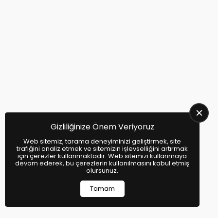
Bipper
Partner
Peugeot Rifter
Peugeot Expert
Peugeot Jumpy
Peugeot Boxer
Gizliliğinize Önem Veriyoruz
Peugeot 408 Çıkma Parça - Peugeot
Web sitemiz, tarama deneyiminizi geliştirmek, site
408 Yedek Parça
trafiğini analiz etmek ve sitemizin işlevselliğini artırmak
için çerezler kullanmaktadır. Web sitemizi kullanmaya
devam ederek, bu çerezlerin kullanılmasını kabul etmiş
olursunuz.
Tamam