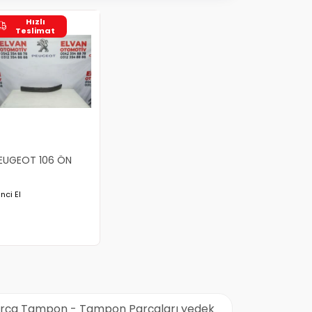
Hızlı
Teslimat
EUGEOT 106 ÖN
AMPON BANDI SOL
inci El
arça Tampon - Tampon Parçaları yedek