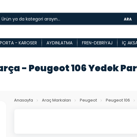
ARA
PORTA - KAROSER
AYDINLATMA
FREN-DEBRIYAJ
İÇ AKS
arça - Peugeot 106 Yedek Pa
Anasayfa
Araç Markaları
Peugeot
Peugeot 106