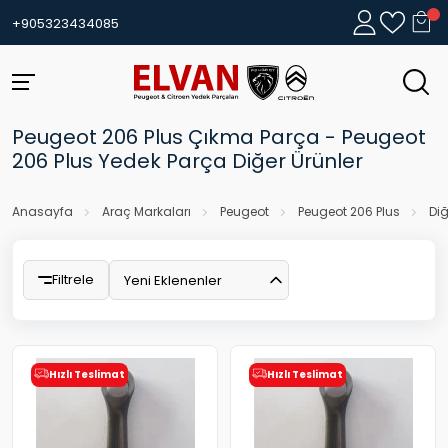
+905323434085
Peugeot 206 Plus Çıkma Parça - Peugeot
206 Plus Yedek Parça Diğer Ürünler
Anasayfa
Araç Markaları
Peugeot
Peugeot 206 Plus
Diğ
Filtrele
Yeni Eklenenler
Hızlı Teslimat
Hızlı Teslimat