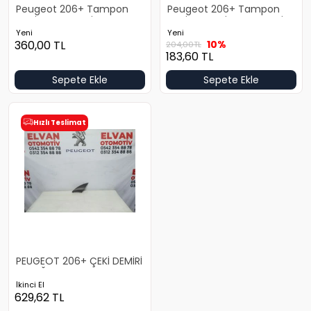
Peugeot 206+ Tampon
Peugeot 206+ Tampon
Yeni Yan Sanayi
Panjuru Yeni Yan Sanayi
Yeni
Yeni
360,00
TL
10%
204,00
TL
183,60
TL
Sepete Ekle
Sepete Ekle
Hızlı Teslimat
PEUGEOT 206+ ÇEKİ DEMİRİ
KAPAĞI
İkinci El
629,62
TL