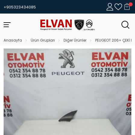
+905323434085
Anasayfa
Ürün Grupları
Diğer Ürünler
PEUGEOT 206+ ÇEKİ DE