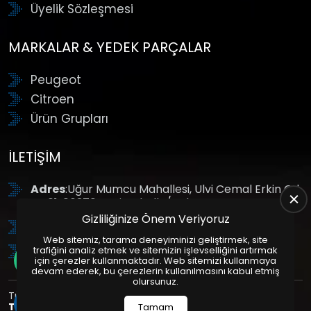
Üyelik Sözleşmesi
MARKALAR & YEDEK PARÇALAR
Peugeot
Citroen
Ürün Grupları
İLETIŞIM
Adres
:Uğur Mumcu Mahallesi, Ulvi Cemal Erkin Cd.
No:61, 06370 Yenimahalle/Ankara
Gizliliğinize Önem Veriyoruz
Tel
: +90 (312) 354 8888
Web sitemiz, tarama deneyiminizi geliştirmek, site
GSM
: +90 (532) 343 4085
trafiğini analiz etmek ve sitemizin işlevselliğini artırmak
için çerezler kullanmaktadır. Web sitemizi kullanmaya
devam ederek, bu çerezlerin kullanılmasını kabul etmiş
olursunuz.
Tüm Hakları Saklıdır. | Bu site Us Yazılım
Kurumsal Web
Tasarım
ve
E-Ticaret
Paketleri ile Hazırlanmıştır. © 2025
Tamam