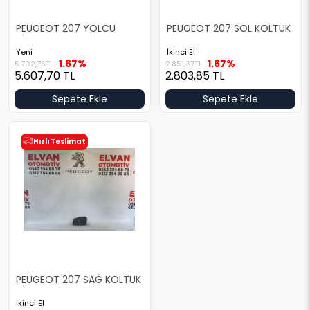
PEUGEOT 207 YOLCU
PEUGEOT 207 SOL KOLTUK
AİRBAG
AİRBAG
Yeni
İkinci El
1.67%
1.67%
5.702,75
TL
2.851,37
TL
5.607,70
TL
2.803,85
TL
Sepete Ekle
Sepete Ekle
Hızlı Teslimat
PEUGEOT 207 SAĞ KOLTUK
AİRBAG
İkinci El