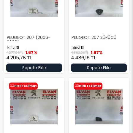
PEUGEOT 207 (2006-
PEUGEOT 207 SÜRÜCÜ
2009) YOLCU AİRBAG
AİRBAG
İkinci El
İkinci El
1.67%
1.67%
4.277,06
TL
4.562,20
TL
4.205,78
TL
4.486,16
TL
Sepete Ekle
Sepete Ekle
Hızlı Teslimat
Hızlı Teslimat