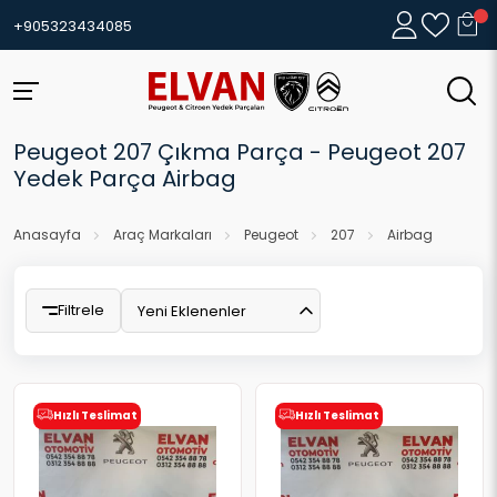
+905323434085
Peugeot 207 Çıkma Parça - Peugeot 207
Yedek Parça Airbag
Anasayfa
Araç Markaları
Peugeot
207
Airbag
Filtrele
Yeni Eklenenler
Hızlı Teslimat
Hızlı Teslimat