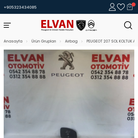
+905323434085
Anasayfa
Ürün Grupları
Airbag
PEUGEOT 207 SOL KOLTUK A