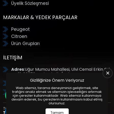
Üyelik Sözleşmesi
MARKALAR & YEDEK PARÇALAR
Peugeot
Citroen
Ürün Grupları
İLETIŞIM
Adres
:Uğur Mumcu Mahallesi, Ulvi Cemal Erkin Cd.
No:61, 06370 Yenimahalle/Ankara
Gizliliğinize Önem Veriyoruz
Tel
: +90 (312) 354 8888
Web sitemiz, tarama deneyiminizi geliştirmek, site
GSM
: +90 (532) 343 4085
trafiğini analiz etmek ve sitemizin işlevselliğini artırmak
için çerezler kullanmaktadır. Web sitemizi kullanmaya
devam ederek, bu çerezlerin kullanılmasını kabul etmiş
olursunuz.
Tüm Hakları Saklıdır. | Bu site Us Yazılım
Kurumsal Web
Tasarım
ve
E-Ticaret
Paketleri ile Hazırlanmıştır. © 2025
Tamam