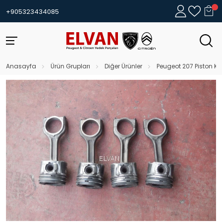
+905323434085
Anasayfa
Ürün Grupları
Diğer Ürünler
Peugeot 207 Piston Ko