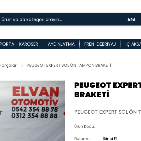
ARA
PORTA - KAROSER
AYDINLATMA
FREN-DEBRIYAJ
İÇ AKS
arçaları
PEUGEOT EXPERT SOL ÖN TAMPON BRAKETİ
PEUGEOT EXPER
BRAKETİ
PEUGEOT EXPERT SOL ÖN 
Ürün Kodu:
Durumu:
İkinci El