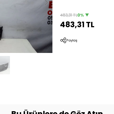
483,31 TL
0%
483,31 TL
Paylaş