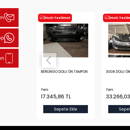
şim
imat
Hızlı Teslimat
Hızlı Tesl
pp
on
 TAMPON
BERLİNGO DOLU ÖN TAMPON
3008 DOLU Ö
Yeni
Yeni
TL
17.345,86 TL
33.266,03
e Ekle
Sepete Ekle
Sepet