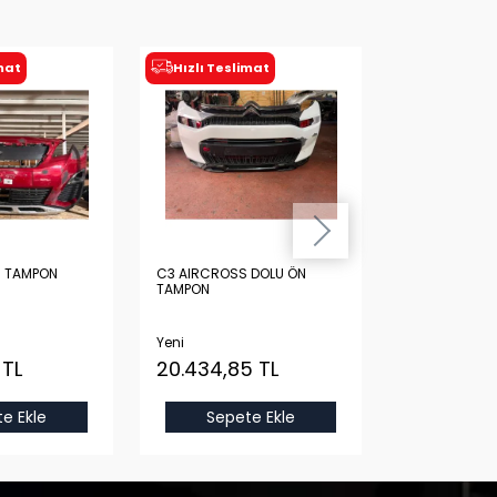
imat
Hızlı Teslimat
Hızlı Tesl
N TAMPON
C3 AIRCROSS DOLU ÖN
PEUGEOT 307
TAMPON
DARBE EMİCİ 
Yeni
İkinci El
 TL
20.434,85 TL
483,31 TL
e Ekle
Sepete Ekle
Sepet