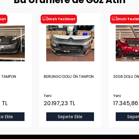
Bu Ürünlere de Göz Atın
imat
Hızlı Teslimat
Hızlı Tesl
N TAMPON
BERLİNGO DOLU ÖN TAMPON
3008 DOLU Ö
Yeni
Yeni
 TL
20.197,23 TL
17.345,86
e Ekle
Sepete Ekle
Sepet