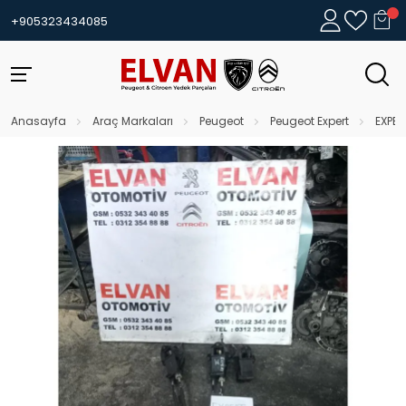
+905323434085
Anasayfa
Araç Markaları
Peugeot
Peugeot Expert
EXPER