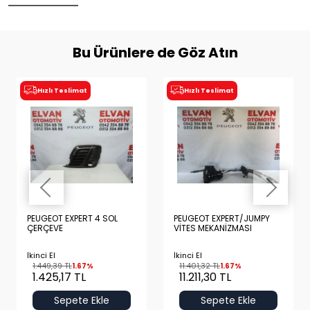
Bu Ürünlere de Göz Atın
Hızlı Teslimat
Hızlı Teslimat
PEUGEOT EXPERT 4 SOL
PEUGEOT EXPERT/JUMPY
ÇERÇEVE
VİTES MEKANİZMASI
İkinci El
İkinci El
1.449,39 TL
11.401,32 TL
1.67%
1.67%
1.425,17 TL
11.211,30 TL
Sepete Ekle
Sepete Ekle