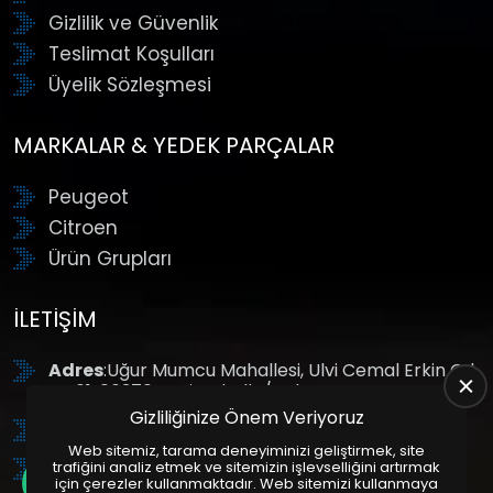
Gizlilik ve Güvenlik
Teslimat Koşulları
Üyelik Sözleşmesi
MARKALAR & YEDEK PARÇALAR
Peugeot
Citroen
Ürün Grupları
İLETIŞIM
Adres
:Uğur Mumcu Mahallesi, Ulvi Cemal Erkin Cd.
No:61, 06370 Yenimahalle/Ankara
Gizliliğinize Önem Veriyoruz
Tel
: +90 (312) 354 8888
Web sitemiz, tarama deneyiminizi geliştirmek, site
GSM
: +90 (532) 343 4085
trafiğini analiz etmek ve sitemizin işlevselliğini artırmak
için çerezler kullanmaktadır. Web sitemizi kullanmaya