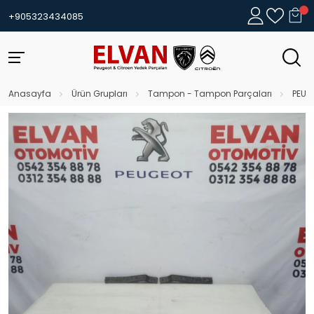
+905323434085
Anasayfa
Ürün Grupları
Tampon - Tampon Parçaları
PEUG