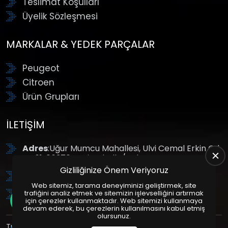
Teslimat Koşulları
Üyelik Sözleşmesi
MARKALAR & YEDEK PARÇALAR
Peugeot
Citroen
Ürün Grupları
İLETIŞIM
Adres
:Uğur Mumcu Mahallesi, Ulvi Cemal Erkin Cd.
No:61, 06370 Yenimahalle/Ankara
Gizliliğinize Önem Veriyoruz
Tel
: +90 (312) 354 8888
Web sitemiz, tarama deneyiminizi geliştirmek, site
GSM
: +90 (532) 343 4085
trafiğini analiz etmek ve sitemizin işlevselliğini artırmak
için çerezler kullanmaktadır. Web sitemizi kullanmaya
devam ederek, bu çerezlerin kullanılmasını kabul etmiş
olursunuz.
Tüm Hakları Saklıdır. | Bu site Us Yazılım
Kurumsal Web