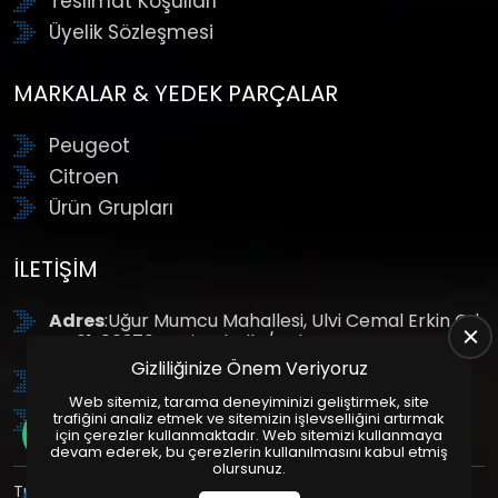
Teslimat Koşulları
Üyelik Sözleşmesi
MARKALAR & YEDEK PARÇALAR
Peugeot
Citroen
Ürün Grupları
İLETIŞIM
Adres
:Uğur Mumcu Mahallesi, Ulvi Cemal Erkin Cd.
No:61, 06370 Yenimahalle/Ankara
Gizliliğinize Önem Veriyoruz
Tel
: +90 (312) 354 8888
Web sitemiz, tarama deneyiminizi geliştirmek, site
GSM
: +90 (532) 343 4085
trafiğini analiz etmek ve sitemizin işlevselliğini artırmak
için çerezler kullanmaktadır. Web sitemizi kullanmaya
devam ederek, bu çerezlerin kullanılmasını kabul etmiş
olursunuz.
Tüm Hakları Saklıdır. | Bu site Us Yazılım
Kurumsal Web