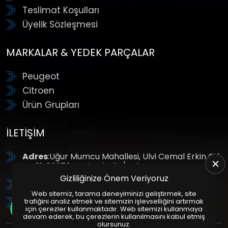
Teslimat Koşulları
Üyelik Sözleşmesi
MARKALAR & YEDEK PARÇALAR
Peugeot
Citroen
Ürün Grupları
İLETIŞIM
Adres
:Uğur Mumcu Mahallesi, Ulvi Cemal Erkin Cd.
No:61, 06370 Yenimahalle/Ankara
Gizliliğinize Önem Veriyoruz
Tel
: +90 (312) 354 8888
Web sitemiz, tarama deneyiminizi geliştirmek, site
GSM
: +90 (532) 343 4085
trafiğini analiz etmek ve sitemizin işlevselliğini artırmak
için çerezler kullanmaktadır. Web sitemizi kullanmaya
devam ederek, bu çerezlerin kullanılmasını kabul etmiş
olursunuz.