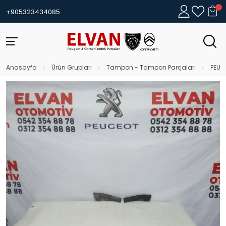
+905323434085
Anasayfa
Ürün Grupları
Tampon - Tampon Parçaları
PEUG