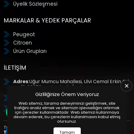
Üyelik Sözleşmesi
MARKALAR & YEDEK PARÇALAR
Peugeot
Citroen
Ürün Grupları
İLETIŞIM
Adres
:Uğur Mumcu Mahallesi, Ulvi Cemal Erkin Cd.
No:61, 06370 Yenimahalle/Ankara
Gizliliğinize Önem Veriyoruz
Tel
: +90 (312) 354 8888
Web sitemiz, tarama deneyiminizi geliştirmek, site
GSM
: +90 (532) 343 4085
trafiğini analiz etmek ve sitemizin işlevselliğini artırmak
için çerezler kullanmaktadır. Web sitemizi kullanmaya
devam ederek, bu çerezlerin kullanılmasını kabul etmiş
olursunuz.
Tüm Hakları Saklıdır. | Bu site Us Yazılım
Kurumsal Web
Tasarım
ve
E-Ticaret
Paketleri ile Hazırlanmıştır. © 2025
Tamam