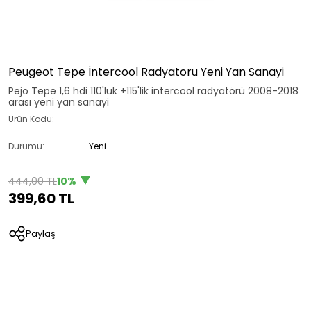
Peugeot Tepe İntercool Radyatoru Yeni Yan Sanayi
Pejo Tepe 1,6 hdi 110'luk +115'lik intercool radyatörü 2008-2018
arası yeni yan sanayi
Ürün Kodu:
Durumu:
Yeni
444,00 TL
10%
399,60 TL
Paylaş