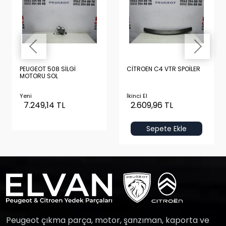
PEUGEOT 508 SİLGİ
CİTROEN C4 VTR SPOİLER
MOTORU SOL
Yeni
İkinci El
7.249,14 TL
2.609,96 TL
Sepete Ekle
Peugeot çıkma parça, motor, şanzıman, kaporta ve